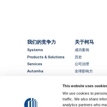
我们的竞争力
关于柯马
Systems
成功案例
Products & Solutions
历史
Services
公司治理
Automha
全球影响力
质量与可持续发展
Sustainability
This website uses cookie
供应商
We use cookies to personal
traffic. We also share info
Funded Project
analytics partners who may