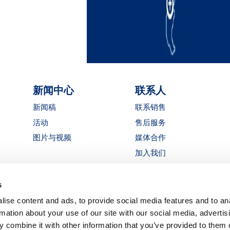
新闻中心
联系人
新闻稿
联系销售
活动
售后服务
图片与视频
媒体合作
加入我们
获取 MATE 报价
s
LinkedIn
Instagra
YouTu
ise content and ads, to provide social media features and to an
职业生涯
rmation about your use of our site with our social media, advertis
 combine it with other information that you’ve provided to them o