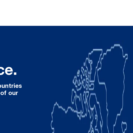
ce.
ountries
 of our