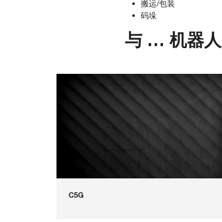
搬运/包装
码垛
与 … 机器
C5G