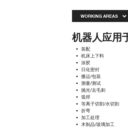
WORKING AREAS
机器人应用
装配
机床上下料
涂胶
日化密封
搬运/包装
测量/测试
抛光/去毛刺
弧焊
等离子切割/水切割
折弯
加工处理
木制品/玻璃加工