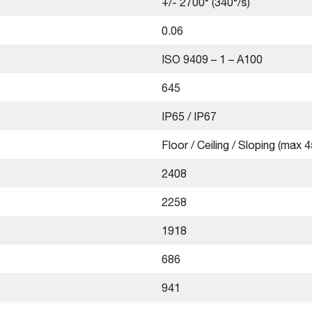
+/- 2700° (340°/s)
0.06
ISO 9409 – 1 – A100
645
IP65 / IP67
Floor / Ceiling / Sloping (max 4
2408
2258
1918
686
941