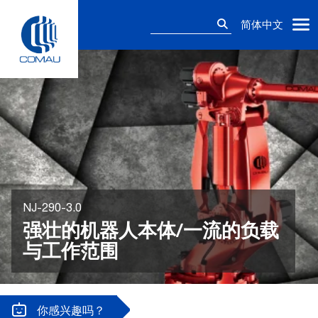
Skip
搜
to
简体中文
索：
content
NJ-290-3.0
强壮的机器人本体/一流的负载
与工作范围
你感兴趣吗？