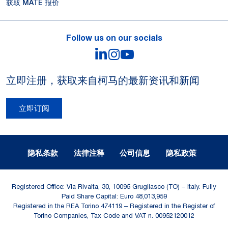
获取 MATE 报价
Follow us on our socials
LinkedIn
Instagram
YouTube
立即注册，获取来自柯马的最新资讯和新闻
立即订阅
Legal Notes and Privacy
隐私条款
法律注释
公司信息
隐私政策
Registered Office: Via Rivalta, 30, 10095 Grugliasco (TO) – Italy. Fully
Paid Share Capital: Euro 48,013,959
Registered in the REA Torino 474119 – Registered in the Register of
Torino Companies, Tax Code and VAT n. 00952120012