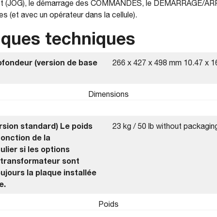
ot (JOG), le démarrage des COMMANDES, le DÉMARRAGE/ARR
s (et avec un opérateur dans la cellule).
iques techniques
ofondeur (version de base
266 x 427 x 498 mm 10.47 x 16
Dimensions
sion standard) Le poids
23 kg / 50 lb without packagin
fonction de la
ulier si les options
otransformateur sont
ujours la plaque installée
e.
Poids