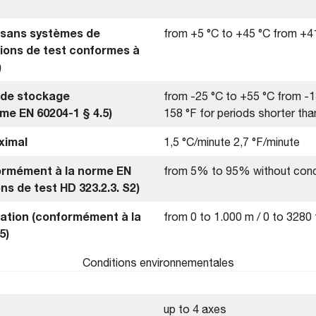
sans systèmes de
from +5 °C to +45 °C from +41
tions de test conformes à
)
 de stockage
from -25 °C to +55 °C from -1
me EN 60204-1 § 4.5)
158 °F for periods shorter tha
ximal
1,5 °C/minute 2,7 °F/minute
formément à la norme EN
from 5% to 95% without con
ons de test HD 323.2.3. S2)
llation (conformément à la
from 0 to 1.000 m / 0 to 3280 
5)
Conditions environnementales
up to 4 axes