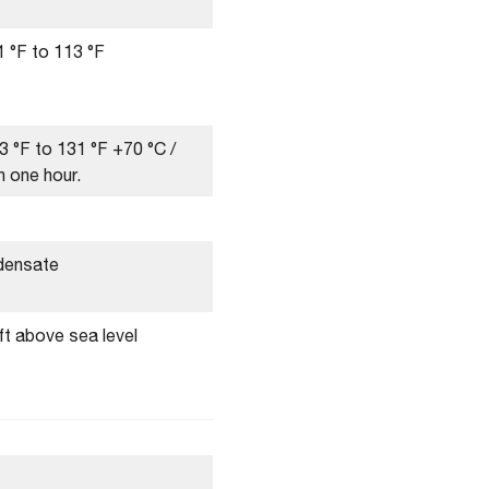
 °F to 113 °F
3 °F to 131 °F +70 °C /
n one hour.
densate
ft above sea level