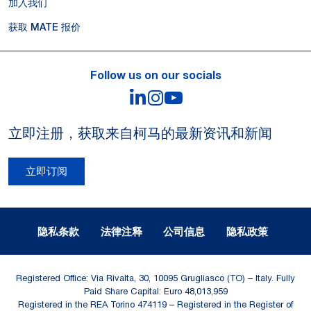
加入我们
获取 MATE 报价
Follow us on our socials
LinkedIn
Instagram
YouTube
立即注册，获取来自柯马的最新资讯和新闻
立即订阅
Legal Notes and Privacy
隐私条款
法律注释
公司信息
隐私政策
Registered Office: Via Rivalta, 30, 10095 Grugliasco (TO) – Italy. Fully
Paid Share Capital: Euro 48,013,959
Registered in the REA Torino 474119 – Registered in the Register of