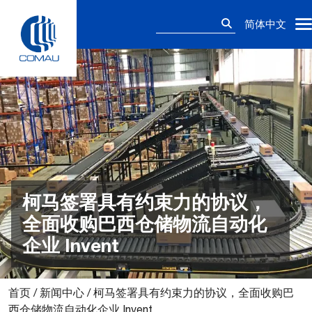
Skip
搜
to
简体中文
索：
content
柯马签署具有约束力的协议，
全面收购巴西仓储物流自动化
企业 Invent
首页
/
新闻中心
/
柯马签署具有约束力的协议，全面收购巴
西仓储物流自动化企业 Invent