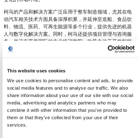
柯马的产品和解决方案广泛应用于整车制造领域，尤其在电
动汽车相关技术方面具备深厚积累，并延伸至造船、食品饮
料、物流、医药、可再生能源等多个行业，提供先进的机器
人与数字化解决方案。同时，柯马还提供项目管理与咨询服
务，并设有享誉国际的专业培训学院。欧导专注于开发智能
化、高性能的自动存储与输送系统的开发与交付，其解决方
案广泛应用于多个行业，旨在提升物流效率并保障系统运行
的可靠性。柯马与欧导总部分别位于意大利都灵与贝加莫，
在全球12个国家设有8个创新中心和14座制造工厂，员工总
This website uses cookies
数超过4,000人。
We use cookies to personalise content and ads, to provide
social media features and to analyse our traffic. We also
www.comau.com
|
www.automha.com
share information about your use of our site with our social
media, advertising and analytics partners who may
combine it with other information that you’ve provided to
关于 Invent
them or that they’ve collected from your use of their
Invent是一家专注于内部物流与仓储自动化解决方案的企
services.
业，致力于优化企业内部物流与物料流转体系。公司成立于
2014年，核心团队由拥有30年行业经验的专业人士组成。