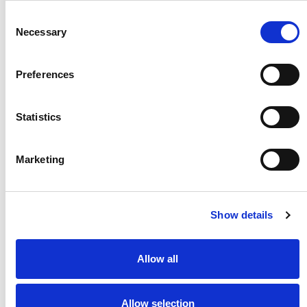
Invent聚焦于将专业能力、服务体系及相关技术应用于各类
Consent
Necessary
企业的内部物流全流程，包括产品仓储、拣选、包装直至发
Selection
运等关键环节。其客户涵盖电子商务、美妆、制药、服装、
批发零售、物流服务及食品等多个行业的企业。
Preferences
www.invent-corp.com
Statistics
Marketing
新闻办公室 – 总部
柯马
Show details
Giuseppe Costabile
Allow all
giuseppe.costabile@comau.com
| 手机： +39 3387130885
Invent
Allow selection