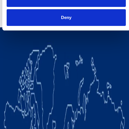
Augusto Ghiraldello – Corporate Communication
augusto@invent-corp.com
| +55 11 94228 3144
Deny