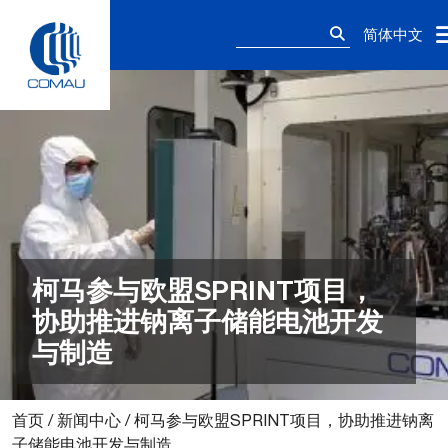
Skip
搜
to
简体中文
索：
content
柯马参与欧盟SPRINT项目，
协助推进钠离子储能电池开发
与制造
首页
/
新闻中心
/
柯马参与欧盟SPRINT项目，协助推进钠离
子储能电池开发与制造