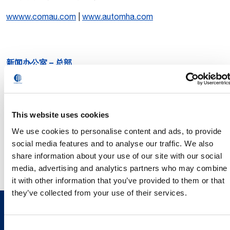
w
www.comau.com
|
www.automha.com
新闻办公室 – 总部
Giuseppe Costabile
Monica Cavaliere
This website uses cookies
giuseppe.costabile@comau.com
monica.cavaliere@comau.
We use cookies to personalise content and ads, to provide
Mob. +39 338 7130885
Mob. +39 3386684221
social media features and to analyse our traffic. We also
share information about your use of our site with our social
media, advertising and analytics partners who may combine
it with other information that you’ve provided to them or that
they’ve collected from your use of their services.
Consent