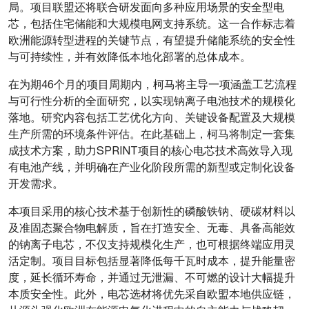
局。项目联盟还将联合研发面向多种应用场景的安全型电
芯，包括住宅储能和大规模电网支持系统。这一合作标志着
欧洲能源转型进程的关键节点，有望提升储能系统的安全性
与可持续性，并有效降低本地化部署的总体成本。
在为期46个月的项目周期内，柯马将主导一项涵盖工艺流程
与可行性分析的全面研究，以实现钠离子电池技术的规模化
落地。研究内容包括工艺优化方向、关键设备配置及大规模
生产所需的环境条件评估。在此基础上，柯马将制定一套集
成技术方案，助力SPRINT项目的核心电芯技术高效导入现
有电池产线，并明确在产业化阶段所需的新型或定制化设备
开发需求。
本项目采用的核心技术基于创新性的磷酸铁钠、硬碳材料以
及准固态聚合物电解质，旨在打造安全、无毒、具备高能效
的钠离子电芯，不仅支持规模化生产，也可根据终端应用灵
活定制。项目目标包括显著降低每千瓦时成本，提升能量密
度，延长循环寿命，并通过无泄漏、不可燃的设计大幅提升
本质安全性。此外，电芯选材将优先采自欧盟本地供应链，