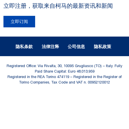
立即注册，获取来自柯马的最新资讯和新闻
立即订阅
Legal Notes and Privacy
隐私条款
法律注释
公司信息
隐私政策
Registered Office: Via Rivalta, 30, 10095 Grugliasco (TO) – Italy. Fully
Paid Share Capital: Euro 48,013,959
Registered in the REA Torino 474119 – Registered in the Register of
Torino Companies, Tax Code and VAT n. 00952120012