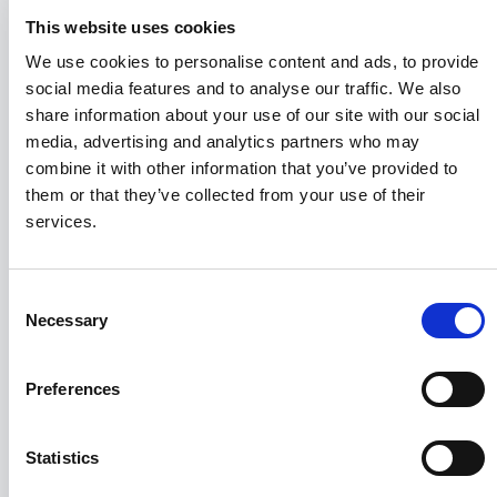
TZadvydas@StantonPRM.com
This website uses cookies
We use cookies to personalise content and ads, to provide
Comau
social media features and to analyse our traffic. We also
Giuseppe Costabile
share information about your use of our site with our social
Corporate Communication
media, advertising and analytics partners who may
giuseppe.costabile@comau.com
combine it with other information that you’ve provided to
+39 338 7130885
them or that they’ve collected from your use of their
services.
Stellantis
Fernão Silveira
Global Communications
Consent
fernao.silveira@stellantis.com
Necessary
Selection
+31 6 43 25 43 41
Claudio D’Amico
Preferences
Italy Communications
claudio.damico@stellantis.com
Statistics
+39 334 7107828