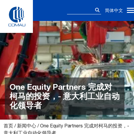
Skip
搜
to
简体中文
索：
content
One Equity Partners 完成对
柯马的投资，- 意大利工业自动
化领导者
首页
/
新闻中心
/
One Equity Partners 完成对柯马的投资，-
意大利工业自动化领导者