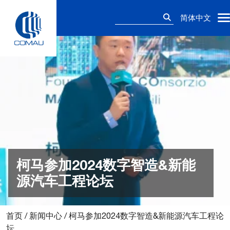
Skip
搜
to
简体中文
索：
content
柯马参加2024数字智造&新能
源汽车工程论坛
首页
/
新闻中心
/
柯马参加2024数字智造&新能源汽车工程论
坛