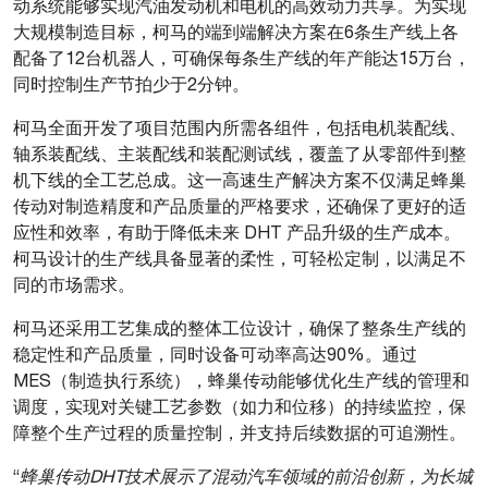
动系统能够实现汽油发动机和电机的高效动力共享。为实现
大规模制造目标，柯马的端到端解决方案在6条生产线上各
配备了12台机器人，可确保每条生产线的年产能达15万台，
同时控制生产节拍少于2分钟。
柯马全面开发了项目范围内所需各组件，包括电机装配线、
轴系装配线、主装配线和装配测试线，覆盖了从零部件到整
机下线的全工艺总成。这一高速生产解决方案不仅满足蜂巢
传动对制造精度和产品质量的严格要求，还确保了更好的适
应性和效率，有助于降低未来 DHT 产品升级的生产成本。
柯马设计的生产线具备显著的柔性，可轻松定制，以满足不
同的市场需求。
柯马还采用工艺集成的整体工位设计，确保了整条生产线的
稳定性和产品质量，同时设备可动率高达90%。通过
MES（制造执行系统），蜂巢传动能够优化生产线的管理和
调度，实现对关键工艺参数（如力和位移）的持续监控，保
障整个生产过程的质量控制，并支持后续数据的可追溯性。
“
蜂巢传动DHT技术展示了混动汽车领域的前沿创新，为长城