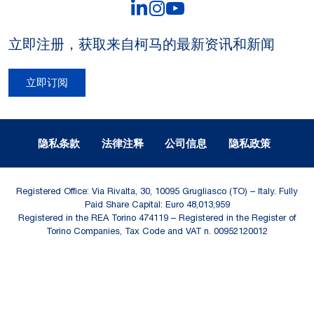
LinkedIn
Instagram
YouTube
立即注册，获取来自柯马的最新资讯和新闻
立即订阅
Legal Notes and Privacy
隐私条款
法律注释
公司信息
隐私政策
Registered Office: Via Rivalta, 30, 10095 Grugliasco (TO) – Italy. Fully
Paid Share Capital: Euro 48,013,959
Registered in the REA Torino 474119 – Registered in the Register of
Torino Companies, Tax Code and VAT n. 00952120012