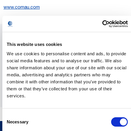
www.comau.com
媒体合作
This website uses cookies
We use cookies to personalise content and ads, to provide
您可以在下方输入您的联系方式，与我们的新闻办公室和媒
social media features and to analyse our traffic. We also
体区经理取得联系。
share information about your use of our site with our social
media, advertising and analytics partners who may
combine it with other information that you’ve provided to
发送
them or that they’ve collected from your use of their
services.
Consent
Necessary
Selection