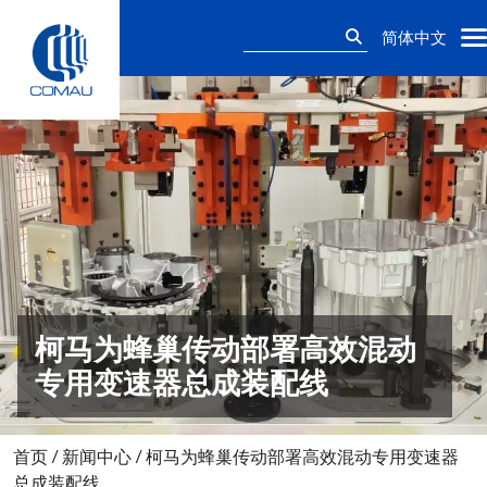
Skip
搜
to
简体中文
索：
content
柯马为蜂巢传动部署高效混动
专用变速器总成装配线
首页
/
新闻中心
/
柯马为蜂巢传动部署高效混动专用变速器
总成装配线