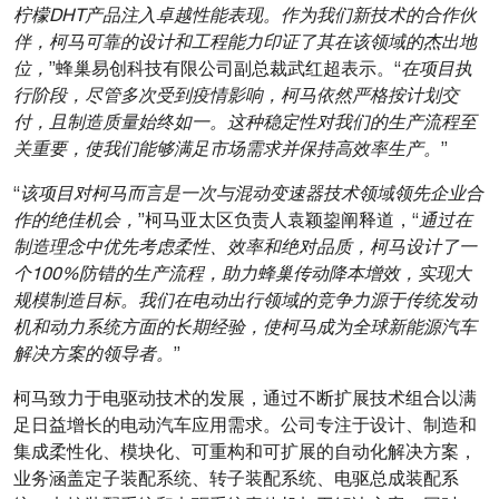
柠檬DHT产品注入卓越性能表现。作为我们新技术的合作伙
伴，柯马可靠的设计和工程能力印证了其在该领域的杰出地
位，
”蜂巢易创科技有限公司副总裁武红超表示。“
在项目执
行阶段，尽管多次受到疫情影响，柯马依然严格按计划交
付，且制造质量始终如一。这种稳定性对我们的生产流程至
关重要，使我们能够满足市场需求并保持高效率生产。
”
“
该项目对柯马而言是一次与混动变速器技术领域领先企业合
作的绝佳机会，
”柯马亚太区负责人袁颖鋆阐释道，“
通过在
制造理念中优先考虑柔性、效率和绝对品质，柯马设计了一
个100%防错的生产流程，助力蜂巢传动降本增效，实现大
规模制造目标。我们在电动出行领域的竞争力源于传统发动
机和动力系统方面的长期经验，使柯马成为全球新能源汽车
解决方案的领导者。
”
柯马致力于电驱动技术的发展，通过不断扩展技术组合以满
足日益增长的电动汽车应用需求。公司专注于设计、制造和
集成柔性化、模块化、可重构和可扩展的自动化解决方案，
业务涵盖定子装配系统、转子装配系统、电驱总成装配系