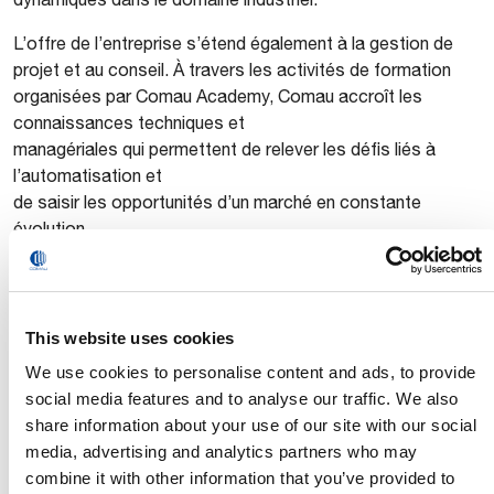
L’offre de l’entreprise s’étend également à la gestion de
projet et au conseil. À travers les activités de formation
organisées par Comau Academy, Comau accroît les
connaissances techniques et
managériales qui permettent de relever les défis liés à
l’automatisation et
de saisir les opportunités d’un marché en constante
évolution.
Basée à Turin, en Italie, Comau dispose d’un réseau
international de cinq centres d’innovation, cinq hubs
numériques et douze sites de production, dont l’effectif
This website uses cookies
total s’élève à 3 700 personnes dans 13 pays. Entourée
We use cookies to personalise content and ads, to provide
d’un vaste réseau de distributeurs et de partenaires,
social media features and to analyse our traffic. We also
l’entreprise est en mesure de répondre rapidement aux
share information about your use of our site with our social
besoins de ses clients, partout dans le monde.
media, advertising and analytics partners who may
www.comau.com
combine it with other information that you’ve provided to