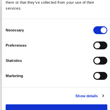
them or that they’ve collected from your use of their
services.
Contactez nous
Consent
Vous pouvez entrer en contact avec notre Service de
Necessary
Selection
Presse et les responsables de l’espace Média, en
saisissant vos coordonnées ci-dessous.
Preferences
Prendre contact
Statistics
Marketing
Voir plus de communications
d’entreprise
Show details