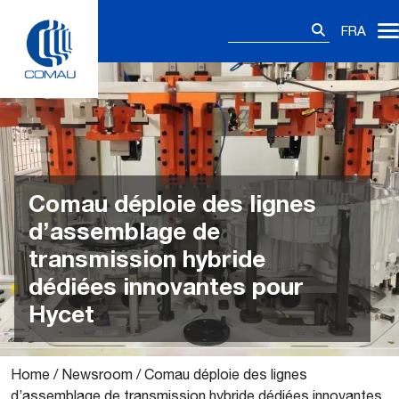
Skip
Rechercher :
to
FRA
content
Comau déploie des lignes
d’assemblage de
transmission hybride
dédiées innovantes pour
Hycet
Home
/
Newsroom
/
Comau déploie des lignes
d’assemblage de transmission hybride dédiées innovantes