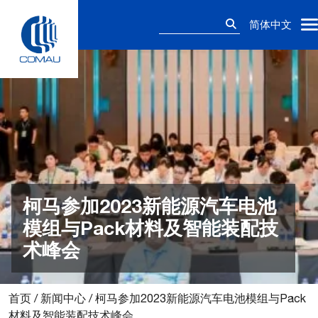
Skip
搜
to
简体中文
索：
content
柯马参加2023新能源汽车电池
模组与Pack材料及智能装配技
术峰会
首页
/
新闻中心
/
柯马参加2023新能源汽车电池模组与Pack
材料及智能装配技术峰会