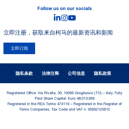
Follow us on our socials
LinkedIn
Instagram
YouTube
立即注册，获取来自柯马的最新资讯和新闻
立即订阅
Legal Notes and Privacy
隐私条款
法律注释
公司信息
隐私政策
Registered Office: Via Rivalta, 30, 10095 Grugliasco (TO) – Italy. Fully
Paid Share Capital: Euro 48,013,959
Registered in the REA Torino 474119 – Registered in the Register of
Torino Companies, Tax Code and VAT n. 00952120012