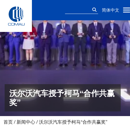
Skip
搜
to
简体中文
索：
content
沃尔沃汽车授予柯马“合作共赢
奖”
首页
/
新闻中心
/
沃尔沃汽车授予柯马“合作共赢奖”