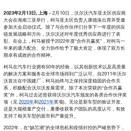
2023年2月13日, 上海
– 2月10日，沃尔沃汽车亚太区供应商
大会在海南三亚举行，柯马亚太区负责人康德洛出席并受邀
参加大会启动仪式。除了与合作伙伴们分享下一年度的供应
链发展战略和方向，沃尔沃还对年度优秀供应商进行了表
彰。在会上，柯马被授予2022年度“合作共赢奖”，对柯马一
年来的通力配合、全力协作给予了极大肯定，体现了双方长
期卓有成效的合作精神。
柯马在汽车行业拥有50年的经验，以其创新技术以及高质量
的解决方案和服务在全球市场得到广泛认可。自2011年沃尔
沃首次在中国建厂，柯马始终与之保持深度稳固的合作关
系，积极配合沃尔沃发展需求。除了本次荣获的“合作共赢
奖”外，柯马过去还曾获得沃尔沃汽车颁发的各类合作伙伴奖
项（见
2020年
和
2021年
奖项)。无论是新车型的验证开发、
还是大规模量产交付，屡屡收获客户团队的高度认可，有效
支持了相关车型的面市和产量提升。
2022年，在“缺芯潮”的全球危机和疫情封控的严峻形势下，