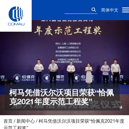
Skip
搜
to
简体中文
索：
content
柯马凭借沃尔沃项目荣获“恰佩
克2021年度示范工程奖”
首页
/
新闻中心
/
柯马凭借沃尔沃项目荣获“恰佩克2021年度
示范工程奖”