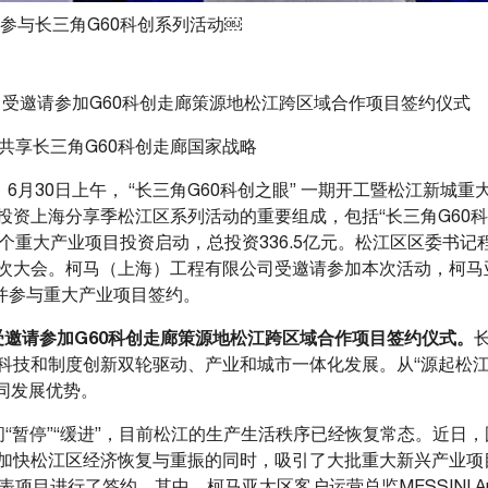
参与长三角G60科创系列活动￼
柯马受邀请参加G60科创走廊策源地松江跨区域合作项目签约仪式
待共享长三角G60科创走廊国家战略
。6月30日上午， “长三角G60科创之眼” 一期开工暨松江新城
”投资上海分享季松江区系列活动的重要组成，包括“长三角G60
个重大产业项目投资启动，总投资336.5亿元。松江区区委书
次大会。柯马（上海）工程有限公司受邀请参加本次活动，柯马
代表出席并参与重大产业项目签约。
受邀请参加
G60
科创走廊策源地松江跨区域合作项目签约仪式。
科技和制度创新双轮驱动、产业和城市一体化发展。从“源起松江”
同发展优势。
间“暂停”“缓进”，目前松江的生产生活秩序已经恢复常态。近日
加快松江区经济恢复与重振的同时，吸引了大批重大新兴产业项
项目进行了签约，其中，柯马亚太区客户运营总监MESSINI An