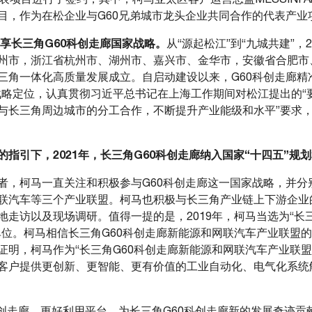
目，作为在松企业与G60兄弟城市龙头企业共同合作的代表产业
共享长三角
G60
科创走廊国家战略。
从“源起松江”到“九城共建”，
州市，浙江省杭州市、湖州市、嘉兴市、金华市，安徽省合肥市
三角一体化高质量发展成立。自启动建设以来，G60科创走廊精准
”战略定位，认真贯彻习近平总书记在上海工作期间对松江提出的“
与长三角周边城市的分工合作，不断提升产业能级和水平”要求
的指引下，
2021
年，长三角
G60
科创走廊纳入国家“十四五”规划
者，柯马一直关注和积极参与G60科创走廊这一国家战略，并分别
联汽车等三个产业联盟。柯马也积极与长三角产业链上下游企业
走访以及现场调研。值得一提的是，2019年，柯马当选为“长
单位。柯马相信长三角G60科创走廊新能源和网联汽车产业联盟
证明，柯马作为“长三角G60科创走廊新能源和网联汽车产业联盟
客户提供更创新、更智能、更有价值的工业自动化、电气化系统
科创走廊，更好利用平台，为长三角G60科创走廊新的发展奇迹