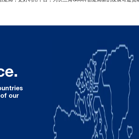
ce.
ountries
 of our