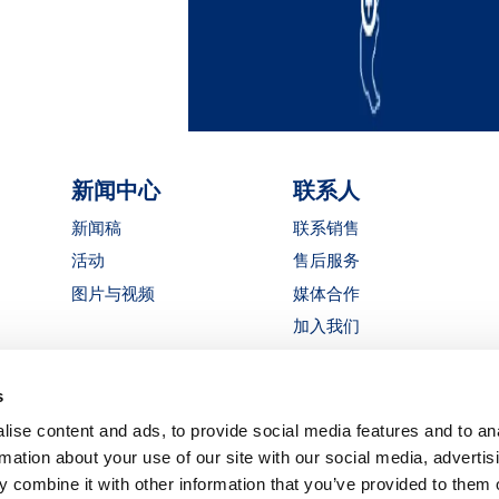
新闻中心
联系人
新闻稿
联系销售
活动
售后服务
图片与视频
媒体合作
加入我们
获取 MATE 报价
s
LinkedIn
Instagra
YouTu
ise content and ads, to provide social media features and to an
职业生涯
rmation about your use of our site with our social media, advertis
 combine it with other information that you’ve provided to them o