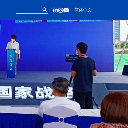
Follow us on ou
搜
LinkedIn
Instagram
YouTube
简体中文
索：