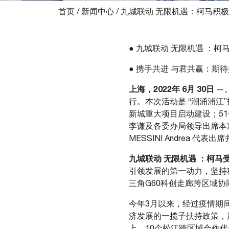
首页
/
新闻中心
/
九城联动 无限机遇：柯马积极
● 九城联动 无限机遇 ：
● 携手共进 与君共赢：期
上海，
2022
年
6
月
30
日
—
行。本次活动是 “潮涌浦江
新城重大项目启动建设；51
李谦及各委办局领导出席本
MESSINI Andrea 
九城联动 无限机遇 ：柯马
引领发展的第一动力，坚持
三角G60科创走廊跨区域协
今年3月以来，经过疫情期
济发展的一揽子扶持政策，
上，10个松江跨区域合作代表