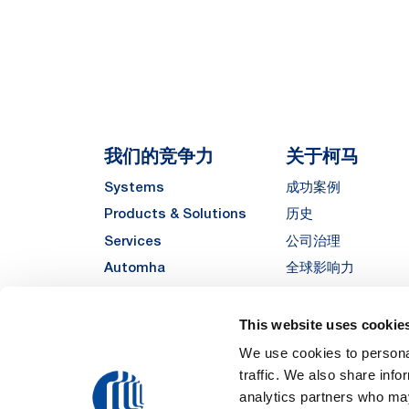
我们的竞争力
关于柯马
Systems
成功案例
Products & Solutions
历史
Services
公司治理
Automha
全球影响力
质量与可持续发展
Sustainability
This website uses cookie
供应商
We use cookies to personal
traffic. We also share info
Funded Project
analytics partners who may