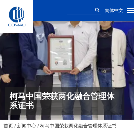
Skip
搜
to
简体中文
索：
content
柯马中国荣获两化融合管理体
系证书
首页
/
新闻中心
/
柯马中国荣获两化融合管理体系证书