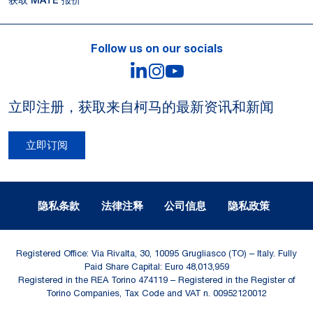
获取 MATE 报价
Follow us on our socials
LinkedIn
Instagram
YouTube
立即注册，获取来自柯马的最新资讯和新闻
立即订阅
Legal Notes and Privacy
隐私条款
法律注释
公司信息
隐私政策
Registered Office: Via Rivalta, 30, 10095 Grugliasco (TO) – Italy. Fully
Paid Share Capital: Euro 48,013,959
Registered in the REA Torino 474119 – Registered in the Register of
Torino Companies, Tax Code and VAT n. 00952120012