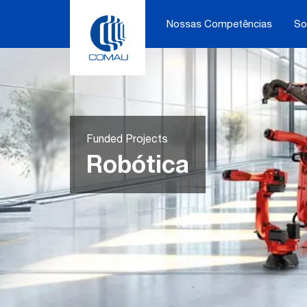
Skip
to
Nossas Competências
So
content
Funded Projects
Robótica