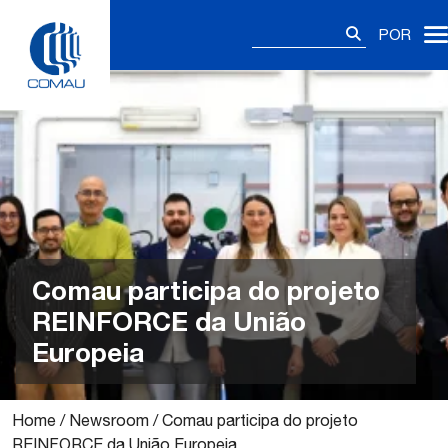
Skip
Pesquisar
to
POR
por:
content
Comau participa do projeto
REINFORCE da União
Europeia
Home
/
Newsroom
/
Comau participa do projeto
REINFORCE da União Europeia