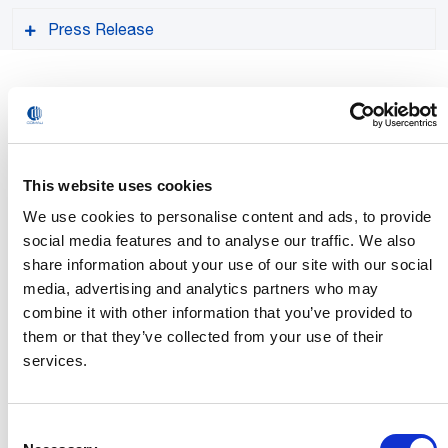
Press Release
Sobre a Comau
A Comau é líder mundial no fornecimento de soluções de
PDF format
This website uses cookies
automação avançadas e sustentáveis. Com 50 anos de
experiência e presença global, a Comau ajuda empresas de
We use cookies to personalise content and ads, to provide
todos os portes, em praticamente qualquer setor
social media features and to analyse our traffic. We also
industrial, a aproveitar os benefícios da automação.
share information about your use of our site with our social
media, advertising and analytics partners who may
Sustentada pelo compromisso contínuo de projetar e
combine it with other information that you’ve provided to
desenvolver tecnologias inovadoras e fáceis de usar, a
them or that they’ve collected from your use of their
Comau tem um portfólio que inclui produtos e sistemas
services.
para a manufatura de veículos, com forte presença em
mobilidade elétrica, bem como robótica avançada e
soluções digitais para atender rapidamente às demandas
Consent