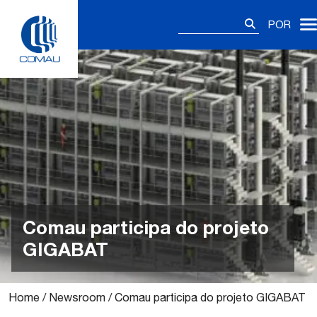
Skip
Pesquisar
to
POR
por:
content
Comau participa do projeto
GIGABAT
Home
/
Newsroom
/
Comau participa do projeto GIGABAT