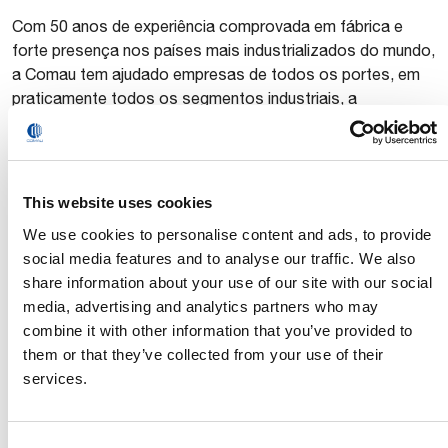
Com 50 anos de experiência comprovada em fábrica e
forte presença nos países mais industrializados do mundo,
a Comau tem ajudado empresas de todos os portes, em
praticamente todos os segmentos industriais, a
produzirem com mais qualidade, eficiência, em menos
tempo e com custos menores. A oferta da empresa se
estende ao gerenciamento de projetos, engenharia,
consultoria e treinamento.
This website uses cookies
Multinacional italiana com sede em Turim, a Comau tem
We use cookies to personalise content and ads, to provide
uma rede internacional com 5 centros de inovação, 5 hubs
social media features and to analyse our traffic. We also
digitais, 12 plantas industriais e emprega 3.700 em 13
share information about your use of our site with our social
países. A rede global de distribuidores e parceiros permite
media, advertising and analytics partners who may
com que a empresa responda rapidamente às
combine it with other information that you’ve provided to
necessidades dos clientes com a mesma eficiência, em
them or that they’ve collected from your use of their
qualquer lugar do mundo.
services.
Através de atividades de treinamento, organizados pela
área Academy, a Comau também está comprometida em
Consent