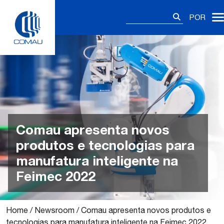
Skip
Pesquisar
to
POR
por:
content
Comau apresenta novos
produtos e tecnologias para
manufatura inteligente na
Feimec 2022
Home
/
Newsroom
/
Comau apresenta novos produtos e
tecnologias para manufatura inteligente na Feimec 2022