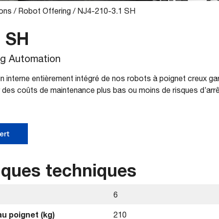
ions
/
Robot Offering
/
NJ4-210-3.1 SH
1 SH
ng Automation
n interne entièrement intégré de nos robots à poignet creux g
 des coûts de maintenance plus bas ou moins de risques d’arrêt
ert
iques techniques
6
u poignet (kg)
210