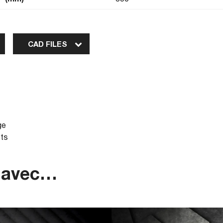
CAD FILES
…
ge
sts
 avec…