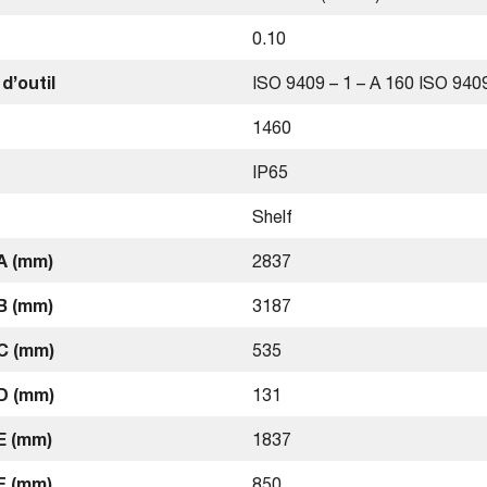
0.10
d’outil
ISO 9409 – 1 – A 160 ISO 9409
1460
IP65
Shelf
A (mm)
2837
B (mm)
3187
C (mm)
535
D (mm)
131
E (mm)
1837
F (mm)
850