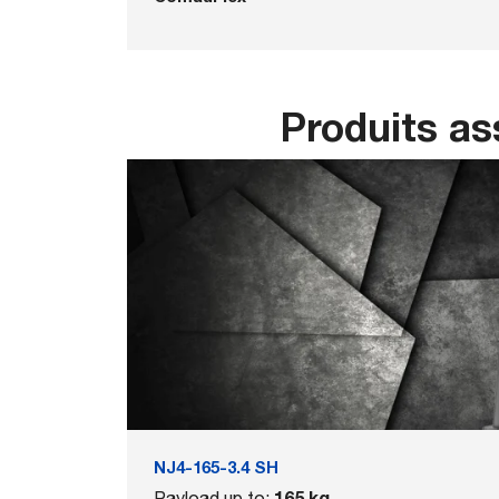
Produits as
NJ4-165-3.4 SH
165 kg
Payload up to: