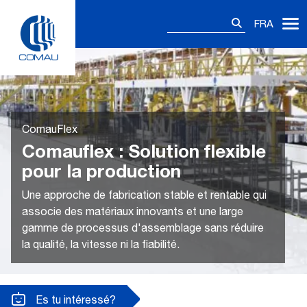
Skip
Rechercher :
to
FRA
content
ComauFlex
Comauflex : Solution flexible
pour la production
Une approche de fabrication stable et rentable qui
associe des matériaux innovants et une large
gamme de processus d'assemblage sans réduire
la qualité, la vitesse ni la fiabilité.
Es tu intéressé?