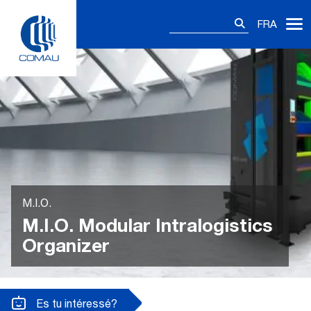
Skip
Rechercher :
to
FRA
content
M.I.O.
M.I.O. Modular Intralogistics
Organizer
Es tu intéressé?