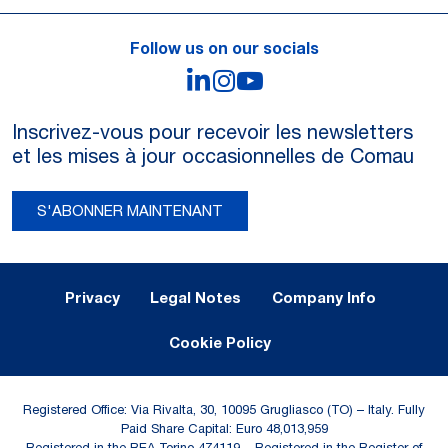
Follow us on our socials
LinkedIn
Instagram
YouTube
Inscrivez-vous pour recevoir les newsletters
et les mises à jour occasionnelles de Comau
S'ABONNER MAINTENANT
Legal Notes and Privacy
Privacy
Legal Notes
Company Info
Cookie Policy
Registered Office: Via Rivalta, 30, 10095 Grugliasco (TO) – Italy. Fully
Paid Share Capital: Euro 48,013,959
Registered in the REA Torino 474119 – Registered in the Register of