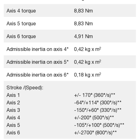
Axis 4 torque
8,83 Nm
Axis 5 torque
8,83 Nm
Axis 6 torque
4,91 Nm
2
Admissible inertia on axis 4*
0,42 kg x m
2
Admissible inertia on axis 5*
0,42 kg x m
2
Admissible inertia on axis 6*
0,18 kg x m
Stroke /(Speed):
Axis 1
+/- 170° (360°/s)**
Axis 2
-64°/+114° (300°/s)**
Axis 3
-150°/+60° (330°/s)**
Axis 4
+/-200° (500°/s)**
Axis 5
-105°/+100° (500°/s)**
Axis 6
+/-2700° (800°/s)**