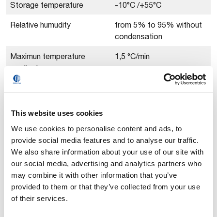
Storage temperature
-10°C /+55°C
Relative humudity
from 5% to 95% without
condensation
Maximun temperature
1,5 °C/min
gradient
*Not allowed with maximun load
This website uses cookies
**Maximun speed
We use cookies to personalise content and ads, to
***Base vertical cable output available (option)
provide social media features and to analyse our traffic.
We also share information about your use of our site with
our social media, advertising and analytics partners who
CAD FILES
may combine it with other information that you’ve
provided to them or that they’ve collected from your use
of their services.
Quel pour…