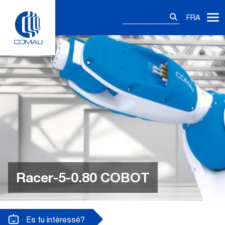
Skip
Rechercher :
to
FRA
content
Racer-5-0.80 COBOT
Es tu intéressé?