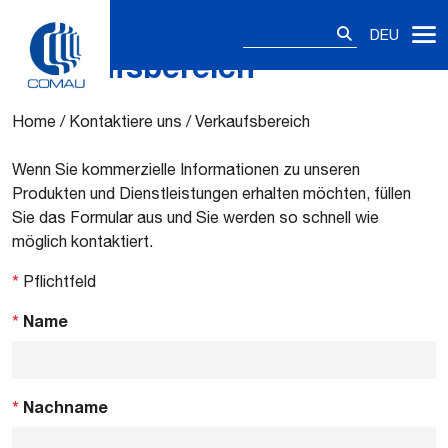
Suchen
DEU
nach:
Verkaufsbereich
Skip
to
content
Home
/
Kontaktiere uns
/
Verkaufsbereich
Wenn Sie kommerzielle Informationen zu unseren
Produkten und Dienstleistungen erhalten möchten, füllen
Sie das Formular aus und Sie werden so schnell wie
möglich kontaktiert.
*
Pflichtfeld
*
Name
*
Nachname