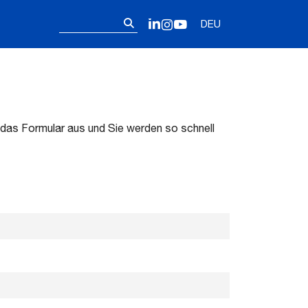
Follow us on 
Suchen
LinkedIn
Instagram
YouTube
DEU
nach:
 das Formular aus und Sie werden so schnell