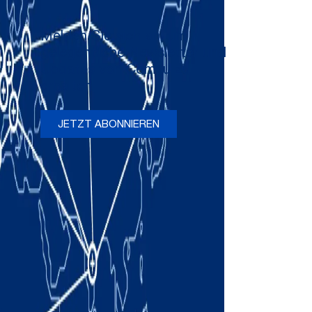
Melden Sie sich an, um
gelegentliche Newsletter und
Updates von Comau zu
erhalten
JETZT ABONNIEREN