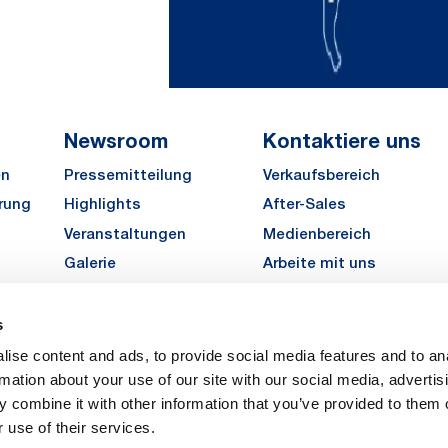
Newsroom
Kontaktiere uns
en
Pressemitteilung
Verkaufsbereich
rung
Highlights
After-Sales
Veranstaltungen
Medienbereich
Galerie
Arbeite mit uns
MATE Angebot einholen
s
LinkedIn
Instagra
YouTu
ise content and ads, to provide social media features and to an
Karriere
rmation about your use of our site with our social media, advertis
 combine it with other information that you’ve provided to them o
 use of their services.