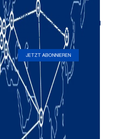
Melden Sie sich an, um
gelegentliche Newsletter und
Updates von Comau zu
erhalten
JETZT ABONNIEREN