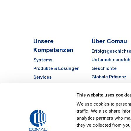
Unsere
Über Comau
Kompetenzen
Erfolgsgeschicht
Unternehmensfüh
Systems
Geschichte
Produkte & Lösungen
Globale Präsenz
Services
Qualität
Automha
Sustainability
This website uses cookie
Zulieferer
We use cookies to personal
traffic. We also share info
Funded Projects
analytics partners who may
they’ve collected from your