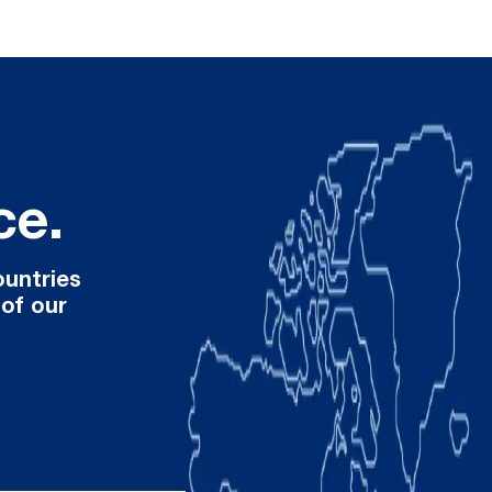
ce.
ountries
 of our