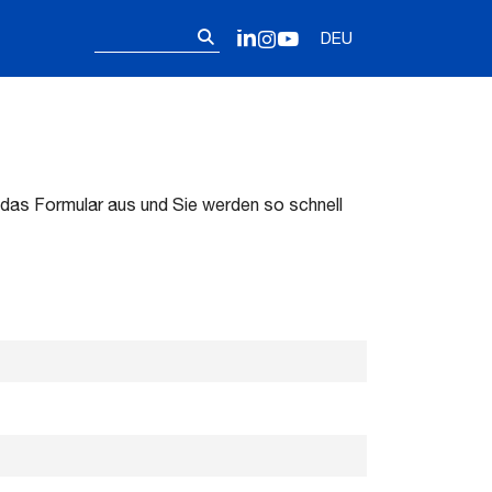
Follow us on 
Suchen
LinkedIn
Instagram
YouTube
DEU
nach:
 das Formular aus und Sie werden so schnell