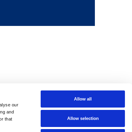
Allow all
m
be
alyse our
ing and
Allow selection
r that