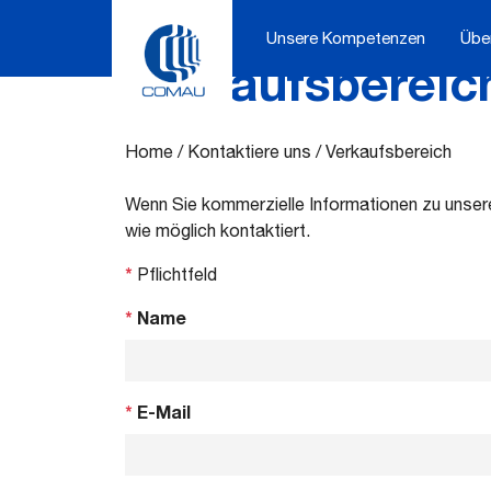
Unsere Kompetenzen
Übe
Verkaufsbereic
Skip
to
content
Home
/
Kontaktiere uns
/
Verkaufsbereich
Wenn Sie kommerzielle Informationen zu unsere
wie möglich kontaktiert.
*
Pflichtfeld
*
Name
*
E-Mail