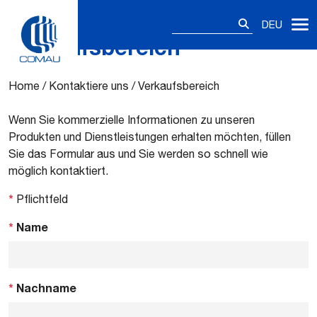
Suchen
DEU
nach:
Verkaufsbereich
Skip
to
content
Home
/
Kontaktiere uns
/
Verkaufsbereich
Wenn Sie kommerzielle Informationen zu unseren
Produkten und Dienstleistungen erhalten möchten, füllen
Sie das Formular aus und Sie werden so schnell wie
möglich kontaktiert.
*
Pflichtfeld
*
Name
*
Nachname