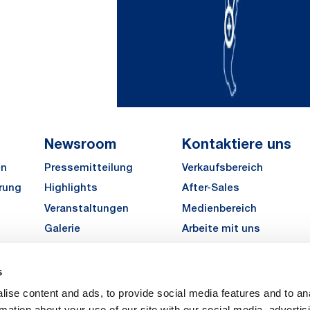
Newsroom
Kontaktiere uns
en
Pressemitteilung
Verkaufsbereich
rung
Highlights
After-Sales
Veranstaltungen
Medienbereich
Galerie
Arbeite mit uns
MATE Angebot einholen
s
LinkedIn
Instagra
YouTu
ise content and ads, to provide social media features and to an
Karriere
rmation about your use of our site with our social media, advertis