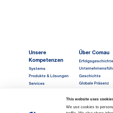
Unsere
Über Comau
Kompetenzen
Erfolgsgeschicht
Unternehmensfüh
Systems
Geschichte
Produkte & Lösungen
Globale Präsenz
Services
Qualität
Automha
Sustainability
This website uses cookie
Zulieferer
We use cookies to personal
traffic. We also share info
Funded Projects