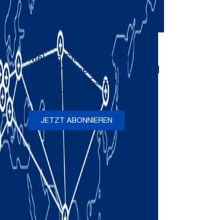
Melden Sie sich an, um
gelegentliche Newsletter und
Updates von Comau zu
erhalten
JETZT ABONNIEREN