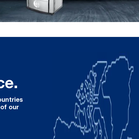
ce.
ountries
 of our