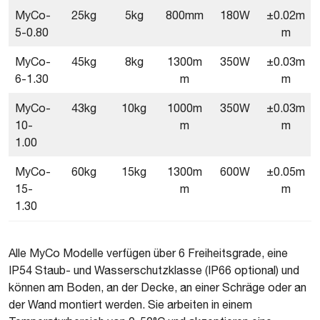
MyCo-
25kg
5kg
800mm
180W
±0.02m
5-0.80
m
MyCo-
45kg
8kg
1300m
350W
±0.03m
6-1.30
m
m
MyCo-
43kg
10kg
1000m
350W
±0.03m
10-
m
m
1.00
MyCo-
60kg
15kg
1300m
600W
±0.05m
15-
m
m
1.30
Alle MyCo Modelle verfügen über 6 Freiheitsgrade, eine
IP54 Staub- und Wasserschutzklasse (IP66 optional) und
können am Boden, an der Decke, an einer Schräge oder an
der Wand montiert werden. Sie arbeiten in einem