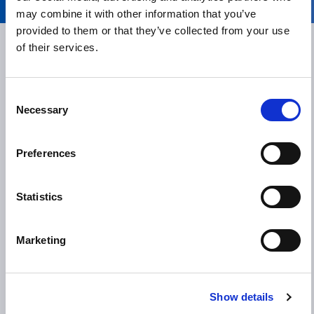
may combine it with other information that you’ve
provided to them or that they’ve collected from your use
of their services.
Consent
Möchten Sie wissen, wie
Necessary
Selection
Comau MyCo Cobots
Preferences
in Ihre Produktionslinie
passen?
Statistics
Marketing
Weitere Informationen
Show details