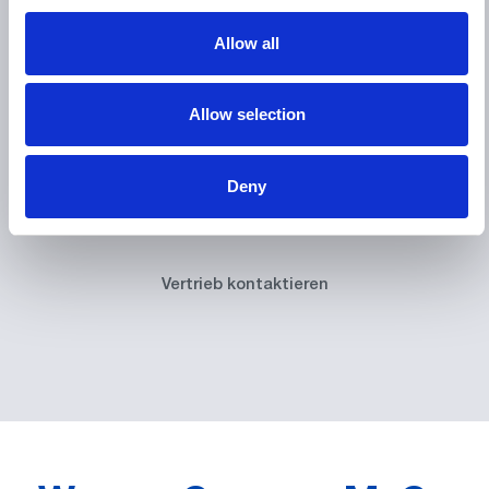
Broschüre herunterladen
Allow all
Allow selection
Eine Demonstration
buchen
Deny
Vertrieb kontaktieren