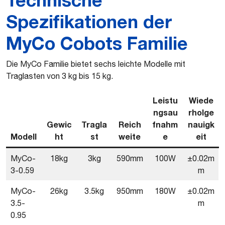
Spezifikationen der
MyCo Cobots Familie
Die MyCo Familie bietet sechs leichte Modelle mit
Traglasten von 3 kg bis 15 kg.
Leistu
Wiede
ngsau
rholge
Gewic
Tragla
Reich
fnahm
nauigk
Model
l
ht
st
weite
e
eit
MyCo-
18kg
3kg
590mm
100W
±0.02m
3-0.59
m
MyCo-
26kg
3.5kg
950mm
180W
±0.02m
3.5-
m
0.95