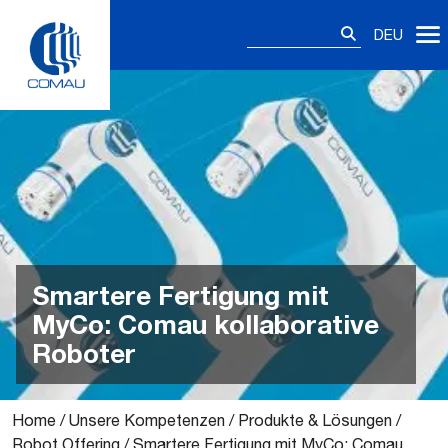
Skip
Suchen
to
DEU
nach:
content
Smartere Fertigung mit
MyCo: Comau kollaborative
Roboter
Home
/
Unsere Kompetenzen
/
Produkte & Lösungen
/
Robot Offering
/
Smartere Fertigung mit MyCo: Comau