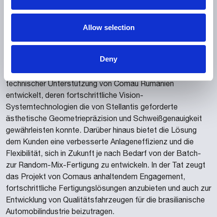
Einführungsdatum nicht geändert werden. Dank der
Kreativität, des Engagements und des Einsatzes der
Allow selection
virtuellen Inbetriebnahme und Prozesssimulation von
Comau konnte das Team die Lieferziele vor Ort trotz des
unerwarteten Projektstopps optimieren.
Deny
Die innovative Lösung wurde von Comau Brasilien mit
technischer Unterstützung von Comau Rumänien
entwickelt, deren fortschrittliche Vision-
Systemtechnologien die von Stellantis geforderte
ästhetische Geometriepräzision und Schweißgenauigkeit
gewährleisten konnte. Darüber hinaus bietet die Lösung
dem Kunden eine verbesserte Anlageneffizienz und die
Flexibilität, sich in Zukunft je nach Bedarf von der Batch-
zur Random-Mix-Fertigung zu entwickeln. In der Tat zeugt
das Projekt von Comaus anhaltendem Engagement,
fortschrittliche Fertigungslösungen anzubieten und auch zur
Entwicklung von Qualitätsfahrzeugen für die brasilianische
Automobilindustrie beizutragen.