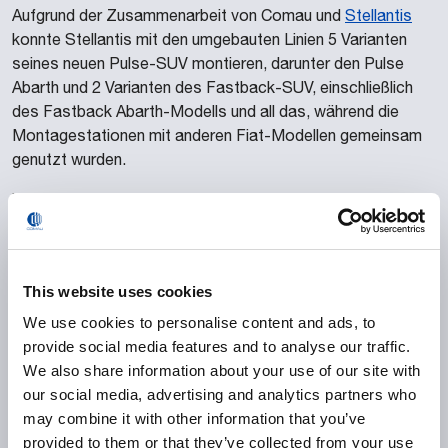
Aufgrund der Zusammenarbeit von Comau und
Stellantis
konnte Stellantis mit den umgebauten Linien 5 Varianten
seines neuen Pulse-SUV montieren, darunter den Pulse
Abarth und 2 Varianten des Fastback-SUV, einschließlich
des Fastback Abarth-Modells und all das, während die
Montagestationen mit anderen Fiat-Modellen gemeinsam
genutzt wurden.
Um das Nachhaltigkeitsziel zu erreichen, so viel wie
möglich von der ursprünglichen Plattform zu nutzen, hat
Comau 17 neue Roboter und 45 neue Schweißzangen
1000 Schweißpunkte
hinzugefügt, die zusammen bis zu
This website uses cookies
für die Karosserie und die Karosserieseiten der SUVs
bewältigen
. Die Lösung minimiert auch Werkzeugwechsel
We use cookies to personalise content and ads, to
und Linieneingriffe, spart Zeit und wirkt sich positiv auf die
provide social media features and to analyse our traffic.
Gesamtnachhaltigkeit des Projekts aus.
We also share information about your use of our site with
our social media, advertising and analytics partners who
may combine it with other information that you’ve
provided to them or that they’ve collected from your use