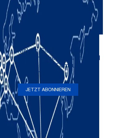
Melden Sie sich an, um
gelegentliche Newsletter und
Updates von Comau zu
erhalten
JETZT ABONNIEREN