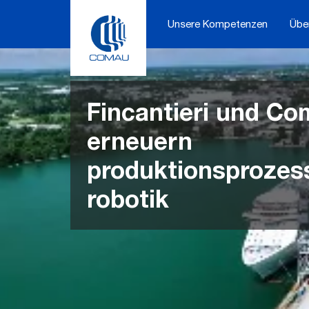
Skip
to
Unsere Kompetenzen
Übe
content
Fincantieri und C
erneuern
produktionsprozes
robotik