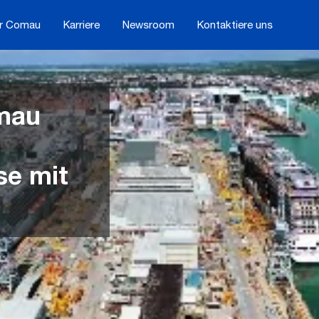
r Comau
Karriere
Newsroom
Kontaktiere uns
omau
se mit