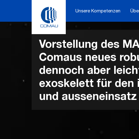
Skip
to
Unsere Kompetenzen
Übe
content
Vorstellung des M
Comaus neues robu
dennoch aber leich
exoskelett für den 
und ausseneinsatz