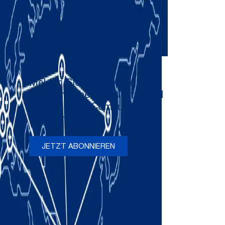
Melden Sie sich an, um
gelegentliche Newsletter und
Updates von Comau zu
erhalten
JETZT ABONNIEREN