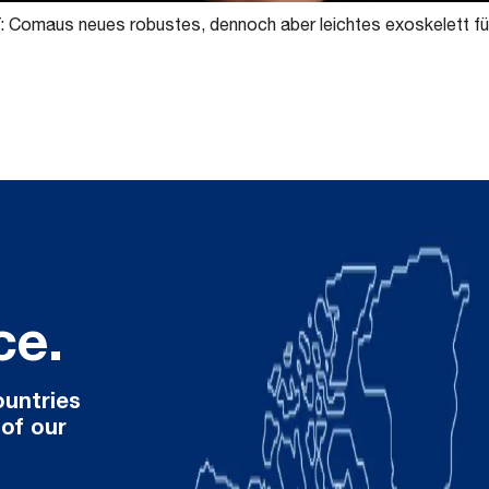
 Comaus neues robustes, dennoch aber leichtes exoskelett fü
ce.
ountries
 of our