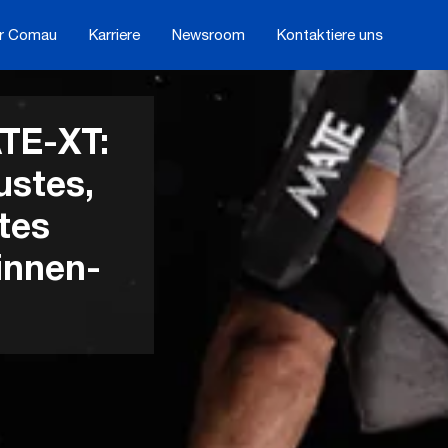
r Comau
Karriere
Newsroom
Kontaktiere uns
ATE-XT:
stes,
tes
innen-