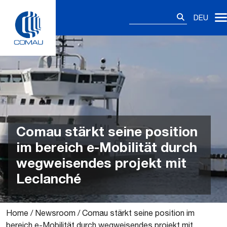
Skip
Suchen
to
DEU
nach:
content
Comau stärkt seine position
im bereich e-Mobilität durch
wegweisendes projekt mit
Leclanché
Home
/
Newsroom
/
Comau stärkt seine position im
bereich e-Mobilität durch wegweisendes projekt mit