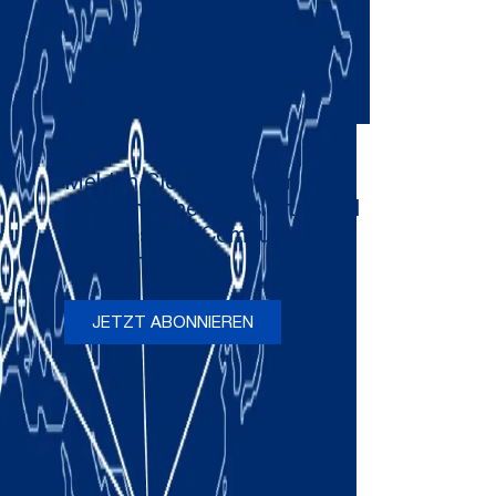
Melden Sie sich an, um
gelegentliche Newsletter und
Updates von Comau zu
erhalten
JETZT ABONNIEREN