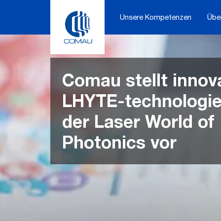
Skip
to
Unsere Kompetenzen
Übe
content
Comau stellt innov
LHYTE-technologie
der Laser World of
Photonics vor