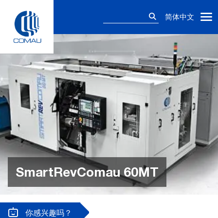
Skip
搜
to
简体中文
索：
content
SmartRevComau 60MT
你感兴趣吗？