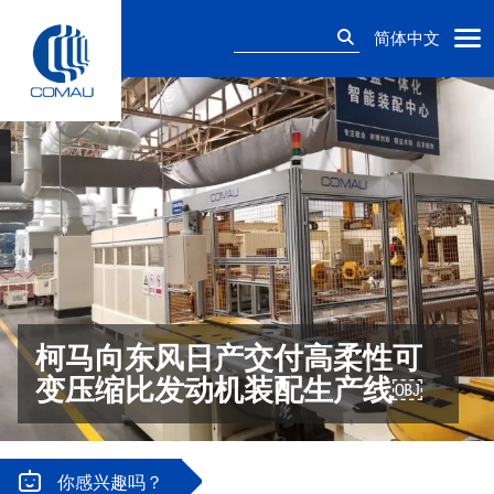
Skip
搜
to
简体中文
索：
content
柯马向东风日产交付高柔性可
变压缩比发动机装配生产线￼
你感兴趣吗？