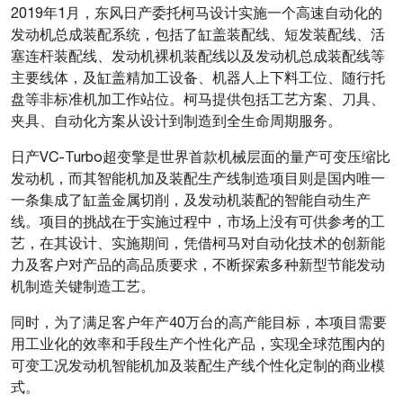
2019年1月，东风日产委托柯马设计实施一个高速自动化的
发动机总成装配系统，包括了缸盖装配线、短发装配线、活
塞连杆装配线、发动机裸机装配线以及发动机总成装配线等
主要线体，及缸盖精加工设备、机器人上下料工位、随行托
盘等非标准机加工作站位
。
柯马提供包括工艺方案、刀具、
夹具、自动化方案从设计到制造到全生命周期服务。
日产VC-Turbo超变擎是世界首款机械层面的量产可变压缩比
发动机，而其智能机加及装配生产线制造项目则是国内唯一
一条集成了缸盖金属切削，及发动机装配的智能自动生产
线。项目的挑战在于实施过程中，市场上没有可供参考的工
艺，在其设计、实施期间，凭借柯马对自动化技术的创新能
力及客户对产品的高品质要求，不断探索多种新型节能发动
机制造关键制造工艺。
同时，为了满足客户年产
40万台的高产能目标，本项目需要
用工业化的效率和手段生产个性化产品，实现全球范围内的
可变工况发动机智能机加及装配生产线个性化定制的商业模
式。