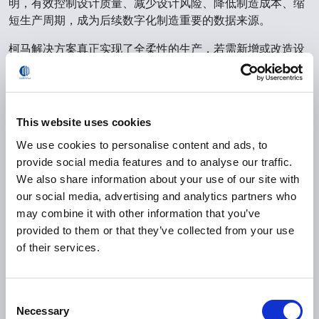
明，有效控制设计质量、减少设计风险、降低制造成本、缩
短生产周期，成为后续数字化制造重要的数据来源。
柯马解决方案真正实现了全柔性的生产，若需新增或改造设
备，只用更改设备的程序和柔性快换工具即可实现多品种混
线生产，同时大幅度提高了发动机制造的自动化率。两种机
型在2020年8月均顺利进入量产阶段，年产能达40万。
This website uses cookies
东风日产发动机管理负责人白忠金表示，“柯马团队证明了他
We use cookies to personalise content and ads, to
们具备完整自动化装配和机加工方面的独特能力。他们拥有
provide social media features and to analyse our traffic.
我们所需的技术体系和强大经验，使这个项目在预算和进度
We also share information about your use of our site with
方面都能保持竞争力。”
our social media, advertising and analytics partners who
may combine it with other information that you’ve
0
provided to them or that they’ve collected from your use
k
of their services.
每年的产能
Consent
Necessary
Selection