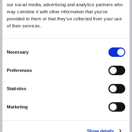
our social media, advertising and analytics partners who
may combine it with other information that you’ve
0
provided to them or that they’ve collected from your use
of their services.
模型协同生产
Consent
Necessary
Selection
0
>
%
Preferences
OEE
Statistics
Marketing
“随着中国商用车行业加速
Show details