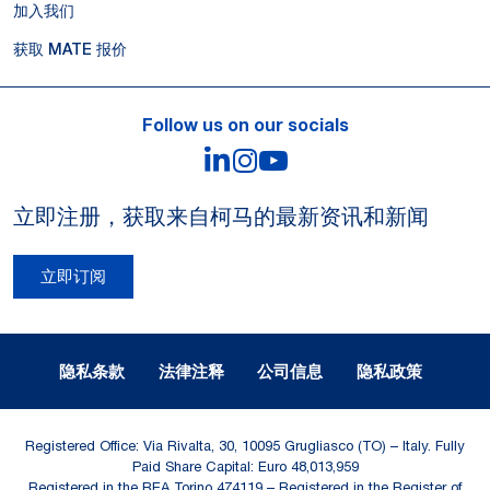
加入我们
获取 MATE 报价
Follow us on our socials
LinkedIn
Instagram
YouTube
立即注册，获取来自柯马的最新资讯和新闻
立即订阅
Legal Notes and Privacy
隐私条款
法律注释
公司信息
隐私政策
Registered Office: Via Rivalta, 30, 10095 Grugliasco (TO) – Italy. Fully
Paid Share Capital: Euro 48,013,959
Registered in the REA Torino 474119 – Registered in the Register of