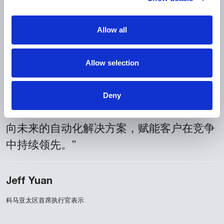
迈向智能化与多样化，柔
性制造已不再是可选项，
Allow all
而是成为关键能力。此次
合作充分体现了柯马对中
Allow selection
国市场的长期承诺，以及
我们助力客户应对复杂挑战、提升响应速
Deny
度、推动业务增长的能力。我们将继续以面
向未来的自动化解决方案，赋能客户在竞争
中持续领先。”
Jeff Yuan
科马亚太区首席执行官表示