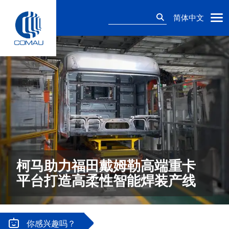
Skip
搜
to
简体中文
索：
content
柯马助力福田戴姆勒高端重卡
平台打造高柔性智能焊装产线
你感兴趣吗？