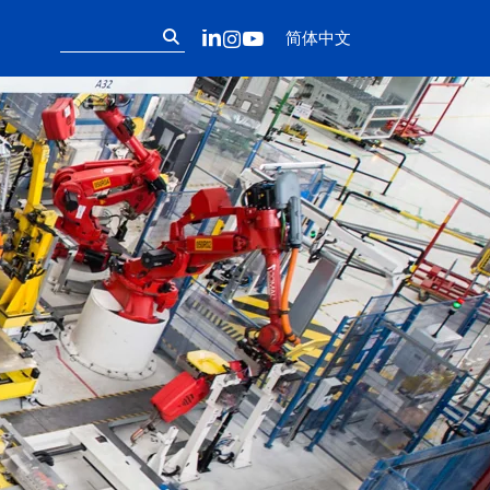
Follow us on ou
搜
LinkedIn
Instagram
YouTube
简体中文
索：