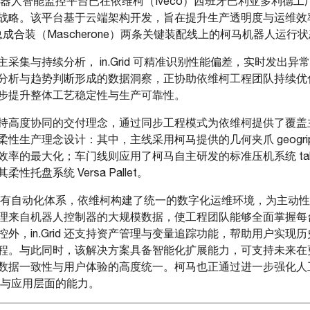
id 机器人智能监控平台已在依维柯（Iveco）西班牙巴利亚多利
战略。该平台基于云端架构开发，旨在提升生产透明度与运维效
）及总成合装（Mascherone）两条关键装配线上的柯马机器人运行
采集与持续分析， in.Grid 可精准识别性能偏差，实时发出
分析与趋势判断形成的数据洞察，正协助依维柯工程团队持续优
步提升整体工艺稳定性与生产可靠性。
持高度协同的交付理念，通过同步工程模式为依维柯提供了覆盖
性生产理念设计：其中，主线采用柯马提供的几何夹爪 geogri
率的最大化；车门线则应用了柯马自主研发的标准压机系统 tabl
托盘系统 Versa Pallet。
缝集成至现有自动化体系，依维柯构建了统一的数字化运维环境，为主
理来自机器人控制器的大规模数据，使工程团队能够全面掌握每
外，in.Grid 还支持资产管理与变量追踪功能，帮助用户实现
程。与此同时，该解决方案具备智能化扩展能力，可支持未来在
数据一致性与用户体验的高度统一。柯马也正通过进一步强化人工
析深度与应用层面的能力。