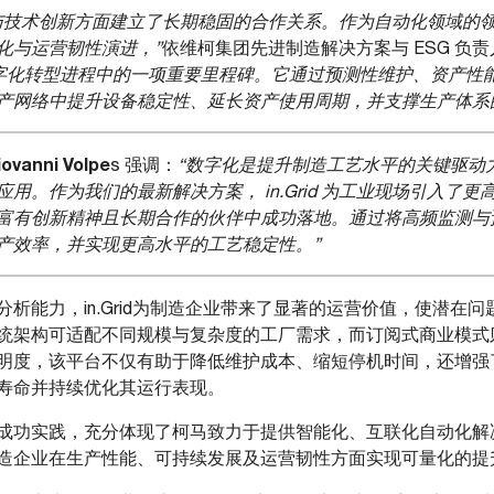
与技术创新方面建立了长期稳固的合作关系。作为自动化领域的
化与运营韧性演进，”
依维柯集团先进制造解决方案与 ESG 负
是我们数字化转型进程中的一项重要里程碑。它通过预测性维护、资产
产网络中提升设备稳定性、延长资产使用周期，并支撑生产体系
iovanni Volpe
s 强调：
“数字化是提升制造工艺水平的关键驱动
用。作为我们的最新解决方案， in.Grid 为工业现场引入了
有创新精神且长期合作的伙伴中成功落地。通过将高频监测与预测性
产效率，并实现更高水平的工艺稳定性。”
析能力，in.Grid为制造企业带来了显著的运营价值，使潜在
统架构可适配不同规模与复杂度的工厂需求，而订阅式商业模式
明度，该平台不仅有助于降低维护成本、缩短停机时间，还增强
寿命并持续优化其运行表现。
成功实践，充分体现了柯马致力于提供智能化、互联化自动化解
造企业在生产性能、可持续发展及运营韧性方面实现可量化的提