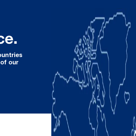
ce.
ountries
 of our