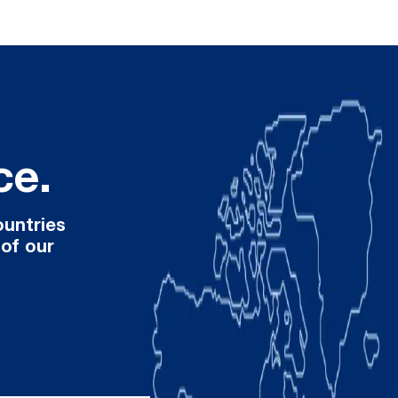
ce.
ountries
 of our