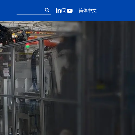
Follow us on ou
搜
LinkedIn
Instagram
YouTube
简体中文
索：