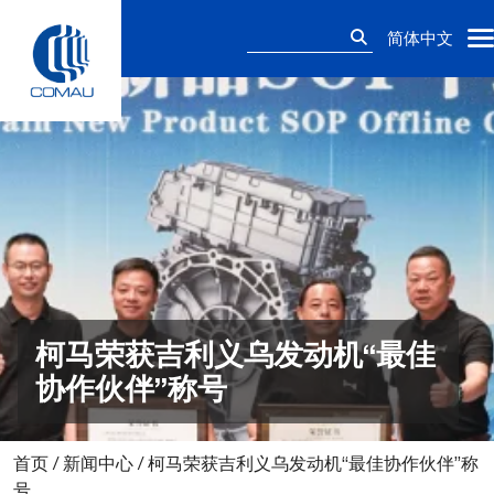
Skip
搜
to
简体中文
索：
content
柯马荣获吉利义乌发动机“最佳
协作伙伴”称号
首页
/
新闻中心
/
柯马荣获吉利义乌发动机“最佳协作伙伴”称
号