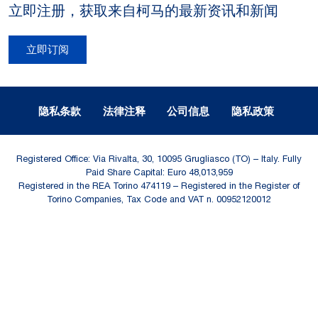
立即注册，获取来自柯马的最新资讯和新闻
立即订阅
Legal Notes and Privacy
隐私条款
法律注释
公司信息
隐私政策
Registered Office: Via Rivalta, 30, 10095 Grugliasco (TO) – Italy. Fully
Paid Share Capital: Euro 48,013,959
Registered in the REA Torino 474119 – Registered in the Register of
Torino Companies, Tax Code and VAT n. 00952120012