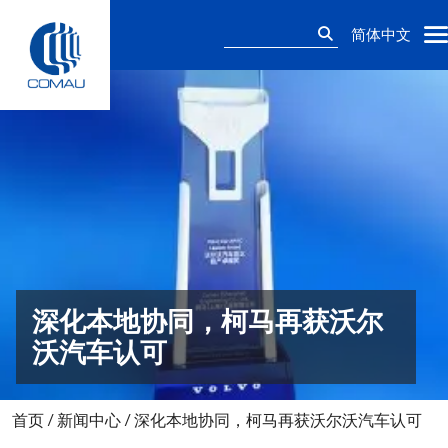
Skip
搜
to
简体中文
索：
content
深化本地协同，柯马再获沃尔
沃汽车认可
首页
/
新闻中心
/
深化本地协同，柯马再获沃尔沃汽车认可