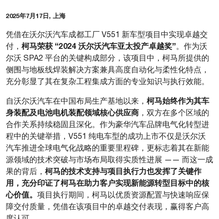
2025年7月17日, 上海
凭借在沃尔沃汽车成都工厂 V551 新车型项目中实现卓越交
柯马荣获 “2024 沃尔沃汽车亚太投产卓越奖”
付，
。作为沃
尔沃 SPA2 平台的关键构成部分，该项目中，柯马所提供的
侧围与地板线焊装解决方案兼具高度自动化与柔性化特点，
充分彰显了其在复杂工程集成方面的专业知识与执行效能。
柯马始终作为其车
自沃尔沃汽车在中国布局生产基地以来，
身装配及电池电机装配领域核心供应商
，双方在多个区域的
合作关系持续稳固且深化。作为豪华汽车品牌电气化转型进
程中的关键举措，V551 纯电车型的成功上市不仅是沃尔沃
汽车推进全球电气化战略的重要里程碑，更标志着其在新能
源领域的技术突破与市场布局取得实质性进展 —— 而这一成
柯马的技术支持与项目执行力也发挥了关键作
果的背后，
用，充分印证了柯马在助力客户实现新能源转型目标中的核
心价值。
项目执行期间，柯马以优质资源配置与快速响应保
障交付质量，凭借在该项目中的卓越交付表现，赢得客户高
度认可。