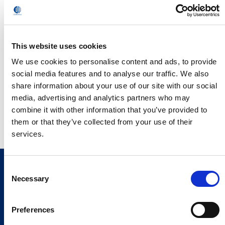
新闻办公室 – 总部
Giuseppe Costabile
This website uses cookies
giuseppe.costabile@comau.com
We use cookies to personalise content and ads, to provide
social media features and to analyse our traffic. We also
手机： +39 338 7130885
share information about your use of our site with our social
media, advertising and analytics partners who may
张萃伟，企业传播经理 – 中国
combine it with other information that you’ve provided to
cuiwei.zhang@comau.com.cn
手机： +86 180 1903 3181
them or that they’ve collected from your use of their
services.
Consent
Necessary
Selection
Preferences