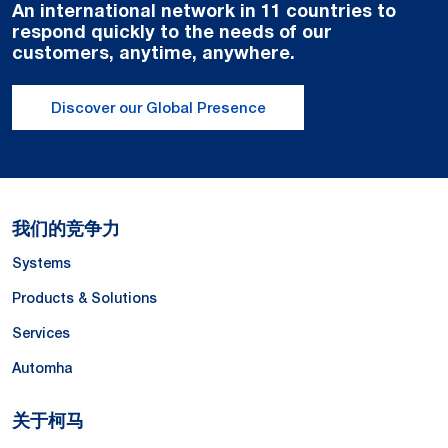
An international network in 11 countries to
respond quickly to the needs of our
customers, anytime, anywhere.
Discover our Global Presence
我们的竞争力
Systems
Products & Solutions
Services
Automha
关于柯马