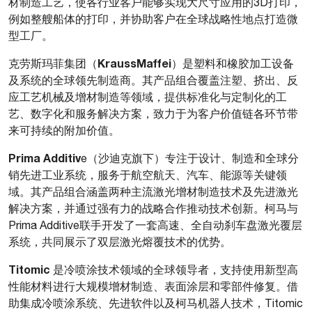
材制造工艺，使各行业客户能够实现大尺寸应用的3D打印，
例如整艘船体的打印，并协助客户在全球战略性地点打造微
型工厂。
KraussMaffei
克劳斯玛菲集团（
）是塑料和橡胶加工设备
及系统的全球领先制造商。其产品组合覆盖注塑、挤出、反
应工艺机械及增材制造等领域，提供标准化与定制化的工
艺、数字化和服务解决方案，致力于为客户价值链各环节带
来可持续的附加价值。
Prima Additiv
e（沙迪克旗下）专注于设计、制造和全球分
销先进工业系统，服务于航空航天、汽车、能源等关键领
域。其产品组合涵盖两种主流激光增材制造技术及先进激光
解决方案，并通过强有力的战略合作推动技术创新。柯马与
Prima Additive联手开发了一套高速、全自动刹车盘激光覆层
系统，共同展示了双层激光熔覆技术的优势。
Titomic
是冷喷涂技术领域的全球领导者，支持使用新型高
性能材料进行大规模增材制造、表面涂层和零部件修复。借
助集成冷喷涂系统、先进软件以及柯马机器人技术，Titomic