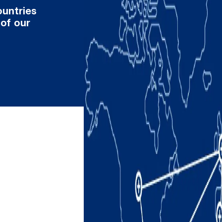
ountries
 of our