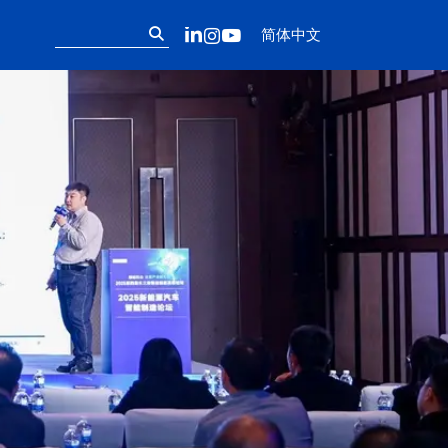
Follow us on ou
搜
LinkedIn
Instagram
YouTube
简体中文
索：