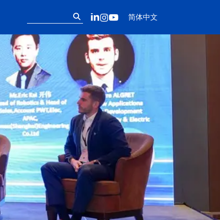
Follow us on ou
搜
LinkedIn
Instagram
YouTube
简体中文
索：