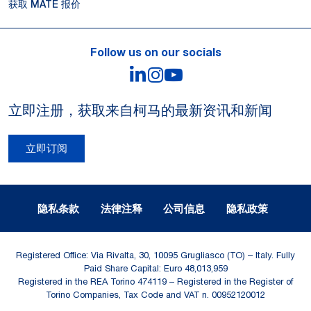
获取 MATE 报价
Follow us on our socials
LinkedIn
Instagram
YouTube
立即注册，获取来自柯马的最新资讯和新闻
立即订阅
Legal Notes and Privacy
隐私条款
法律注释
公司信息
隐私政策
Registered Office: Via Rivalta, 30, 10095 Grugliasco (TO) – Italy. Fully
Paid Share Capital: Euro 48,013,959
Registered in the REA Torino 474119 – Registered in the Register of
Torino Companies, Tax Code and VAT n. 00952120012