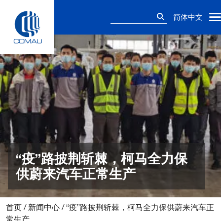
Skip
搜
to
简体中文
索：
content
“疫”路披荆斩棘，柯马全力保
供蔚来汽车正常生产
首页
/
新闻中心
/
“疫”路披荆斩棘，柯马全力保供蔚来汽车正
常生产