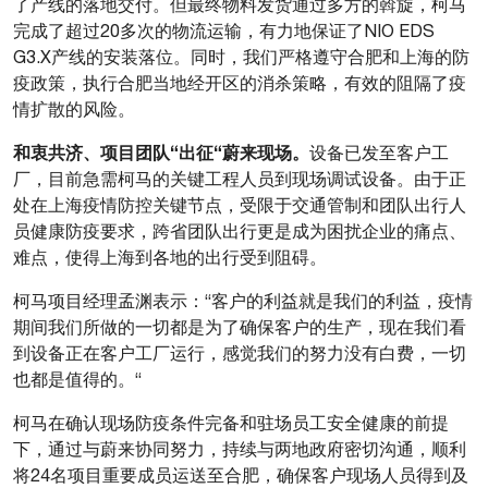
了产线的落地交付。但最终物料发货通过多方的斡旋，柯马
完成了超过20多次的物流运输，有力地保证了NIO EDS
G3.X产线的安装落位。同时，我们严格遵守合肥和上海的防
疫政策，执行合肥当地经开区的消杀策略，有效的阻隔了疫
情扩散的风险。
和衷共济、项目团队“出征“蔚来现场。
设备已发至客户工
厂，目前急需柯马的关键工程人员到现场调试设备。由于正
处在上海疫情防控关键节点，受限于交通管制和团队出行人
员健康防疫要求，跨省团队出行更是成为困扰企业的痛点、
难点，使得上海到各地的出行受到阻碍。
柯马项目经理孟渊表示：“客户的利益就是我们的利益，疫情
期间我们所做的一切都是为了确保客户的生产，现在我们看
到设备正在客户工厂运行，感觉我们的努力没有白费，一切
也都是值得的。“
柯马在确认现场防疫条件完备和驻场员工安全健康的前提
下，通过与蔚来协同努力，持续与两地政府密切沟通，顺利
将24名项目重要成员运送至合肥，确保客户现场人员得到及