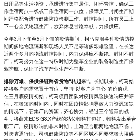
日用品等生活物资，承诺进行集中居住、闭环管控，确保工
作住宿两点一线或工作住宿同一点位，保障员工封闭生产期
间严格配合进行健康防疫检测工作。封控期间，所有员工上
下一心全员轮流生产，放弃休息甘愿奉献，力保供应。
今年3月下旬至5月下旬的疫情期间，柯马克服各种疫情防控
期间多地物流隔断和现场人员不足等诸多艰难险阻，在长达
近两个多月的物流封控期间，内力保供应不断绝。
封闭不封
产
，柯马努力在这一特殊时期为整车企业的装备制造生产保
驾护航，保证了汽车产业生产不中断。
排除万难、保供保链跨省货物“转起来“。
长期以来，柯马始
终将客户的需求置于首位，坚持“以客户为中心”的价值观。
在三月底疫情初始，柯马项目团队对疫情风险快速响应并评
估，在极短的时间内，同时在因疫情影响导致人力资源短缺
的情况下，召集厂内资源，齐心协力，经过三个通宵的战
斗，将蔚来EDS G3.X产线的站位物料打包好，物料发出至合
肥工厂。疫情影响的非常时期，上海至合肥两地物流不畅，
对跨省通行证、司机健康防疫等不同区域不同要求极大阻碍