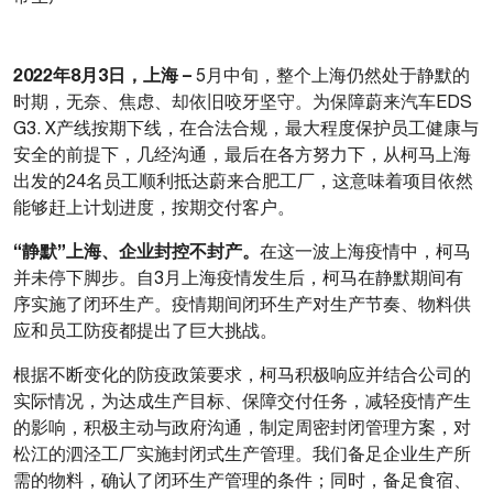
2022
年
8
月
3
日
，
上海
–
5月中旬，
整个上海仍然处于静默的
时期
，无奈、焦虑、却依旧咬牙坚守。为保障蔚来汽车EDS
G3. X产线按期下线，在合法合规，最大程度保护员工健康与
安全的前提下，几经沟通，最后在各方努力下，从柯马上海
出发的24名员工顺利抵达蔚来合肥工厂，这意味着项目依然
能够赶上计划进度，按期交付客户。
“静默”上海、企业封控不封产。
在这一波上海疫情中，柯马
并未停下脚步。自3月上海疫情发生后，柯马在静默期间有
序实施了闭环生产。疫情期间闭环生产对生产节奏、物料供
应和员工防疫都提出了巨大挑战。
根据不断变化的防疫政策要求，柯马积极响应并结合公司的
实际情况，为达成生产目标、保障交付任务，减轻疫情产生
的影响，积极主动与政府沟通，制定周密封闭管理方案，对
松江的泗泾工厂实施封闭式生产管理。我们备足企业生产所
需的物料，确认了闭环生产管理的条件；同时，备足食宿、