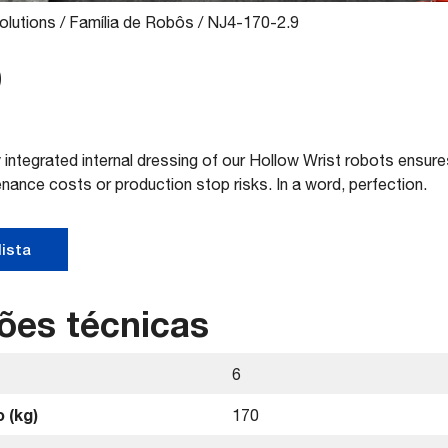
olutions
/
Família de Robôs
/
NJ4-170-2.9
9
 integrated internal dressing of our Hollow Wrist robots ensur
enance costs or production stop risks. In a word, perfection.
ista
ões técnicas
6
 (kg)
170