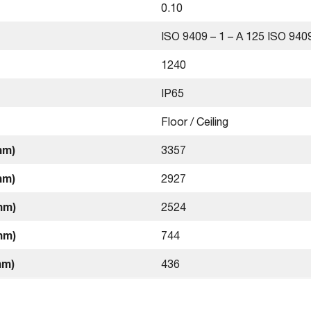
0.10
ISO 9409 – 1 – A 125 ISO 9409
1240
IP65
Floor / Ceiling
mm)
3357
mm)
2927
mm)
2524
mm)
744
mm)
436