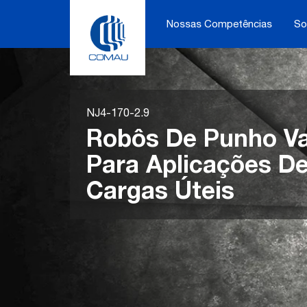
Skip
to
Nossas Competências
So
content
NJ4-170-2.9
Robôs De Punho V
Para Aplicações De
Cargas Úteis