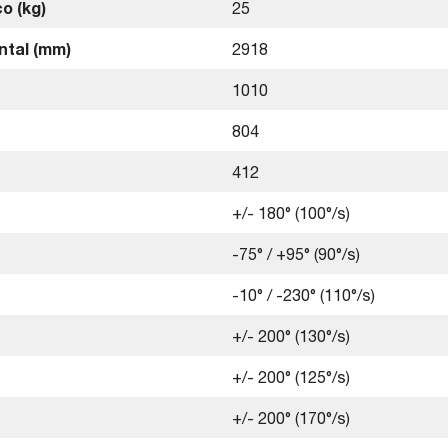
o (kg)
25
ntal (mm)
2918
1010
804
412
+/- 180° (100°/s)
-75° / +95° (90°/s)
-10° / -230° (110°/s)
+/- 200° (130°/s)
+/- 200° (125°/s)
+/- 200° (170°/s)