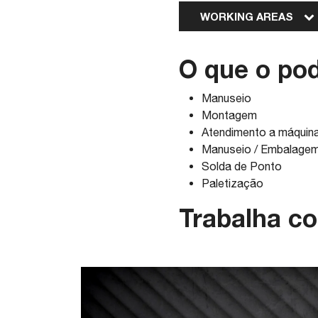
WORKING AREAS
O que o pod
Manuseio
Montagem
Atendimento a máquin
Manuseio / Embalage
Solda de Ponto
Paletização
Trabalha c