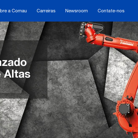
bre a Comau
Carreiras
Newsroom
Contate-nos
azado
 Altas