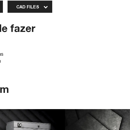
CAD FILES
e fazer
as
m
om