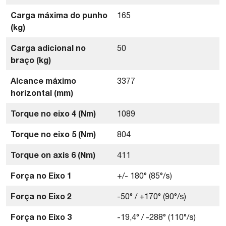
Carga máxima do punho
165
(kg)
Carga adicional no
50
braço (kg)
Alcance máximo
3377
horizontal (mm)
Torque no eixo 4 (Nm)
1089
Torque no eixo 5 (Nm)
804
Torque on axis 6 (Nm)
411
Força no Eixo 1
+/- 180° (85°/s)
Força no Eixo 2
-50° / +170° (90°/s)
Força no Eixo 3
-19,4° / -288° (110°/s)