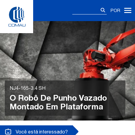
Skip
Pesquisar
to
POR
por:
content
NJ4-165-3.4 SH
O Robô De Punho Vazado
Montado Em Plataforma
Você está interessado?